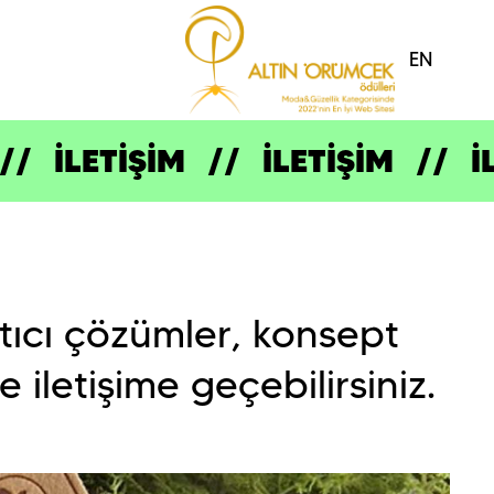
EN
İLETİŞİM
İLETİŞİM
İ
atıcı çözümler, konsept
e iletişime geçebilirsiniz.