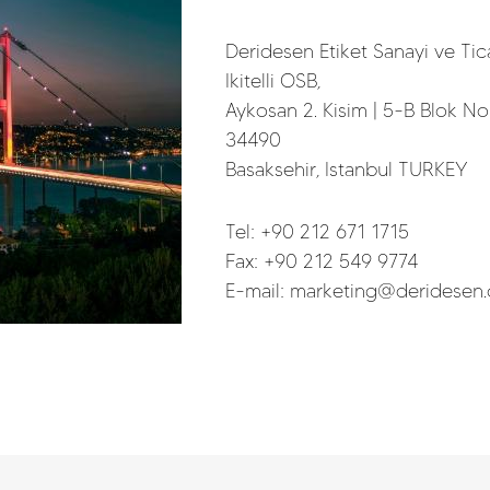
Deridesen Etiket Sanayi ve Tic
Ikitelli OSB,
Aykosan 2. Kisim | 5-B Blok No
34490
Basaksehir, Istanbul TURKEY
Tel:
+90 212 671 1715
Fax: +90 212 549 9774
E-mail:
marketing@deridesen.