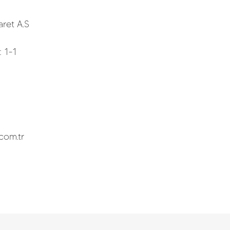
aret A.S
: 1-1
com.tr